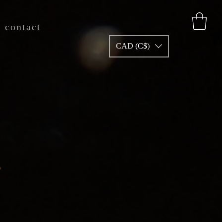
contact
CAD (C$)
e