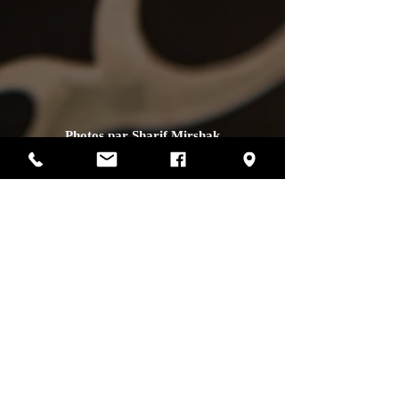
Photos par Sharif Mirshak
129 Van Horne, Montréal, Qc, H2T 2J2
514-507-4255
heures d'ouverture
lundi :
fermé
mardi :
fermé
mercredi :
12h00 à 17h00