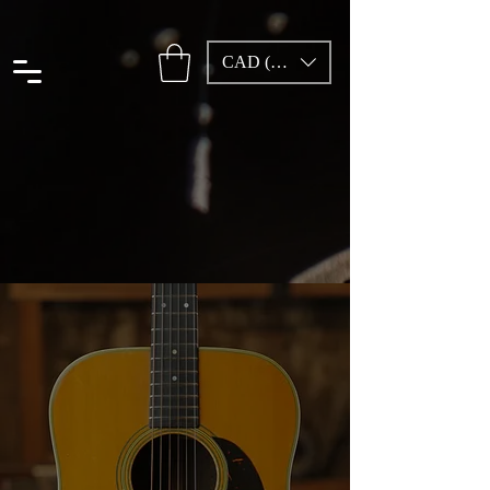
CAD (C$)