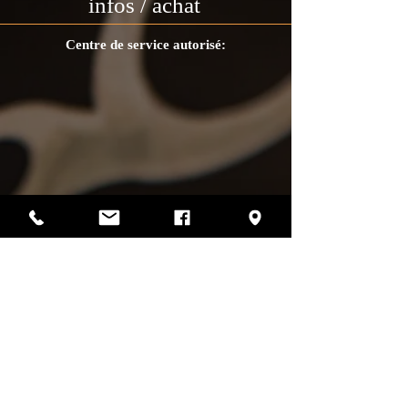
infos / achat
Centre de service autorisé:
Photos par Sharif Mirshak
129 Van Horne, Montréal, Qc, H2T 2J2
514-507-4255
heures d'ouverture