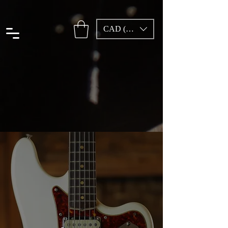
CAD (C$)