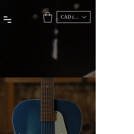
CAD (C$)