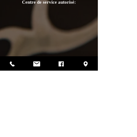
Centre de service autorisé:
Photos par Sharif Mirshak
129 Van Horne, Montréal, Qc, H2T 2J2
514-507-4255
heures d'ouverture
lundi :
fermé
mardi :
fermé