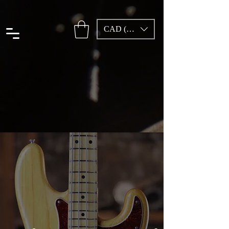
CAD (C$)