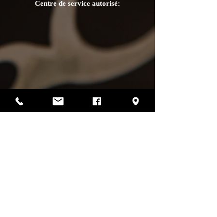
Centre de service autorisé:
Photos par Sharif Mirshak
129 Van Horne, Montréal, Qc, H2T 2J2
514-507-4255
heures d'ouverture
lundi :
fermé
mardi :
fermé