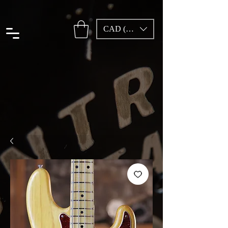
CAD (C$)