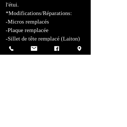
l'étui.
*Modifications/Réparations:
-Micros remplacés
-Plaque remplacée
-Sillet de tête remplacé (Laiton)
Étui: Étui rigide Fender non-
original
Condition esthétique: Bonne
Centre de service autorisé: