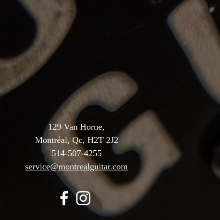
129 Van Horne,
Montréal, Qc, H2T 2J2
514-507-4255
service@montrealguitar.com