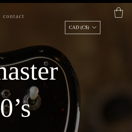
contact
CAD (C$)
aster
0’s