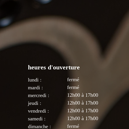
heures d'ouverture
fermé
lundi :
fermé
mardi :
12h00 à 17h00
mercredi :
12
h00 à 17h00
jeudi :
12
h00 à 17h00
vendredi :
12
h00 à 17
h00
samedi :
fermé
dimanche :