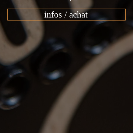
infos / achat