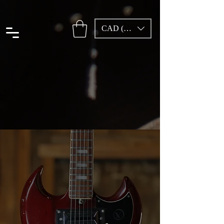
CAD (C$)