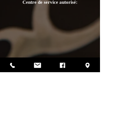
Centre de service autorisé:
Photos par Sharif Mirshak
129 Van Horne, Montréal, Qc, H2T 2J2
514-507-4255
heures d'ouverture
lundi :
fermé
mardi :
fermé