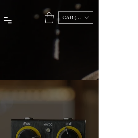
CAD (C$)