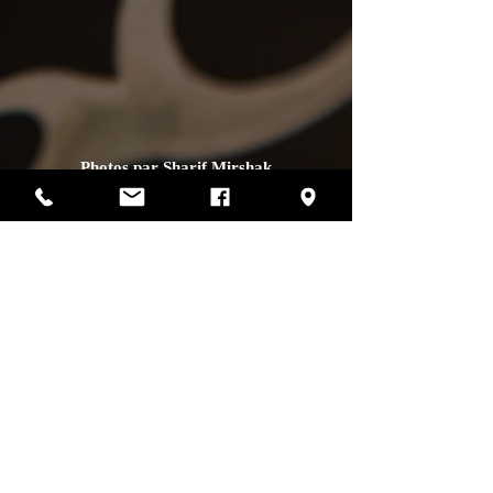
Photos par Sharif Mirshak
129 Van Horne, Montréal, Qc, H2T 2J2
514-507-4255
heures d'ouverture
lundi :
fermé
mardi :
fermé
mercredi :
12h00 à 17h00