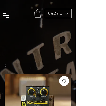
CAD (C$)