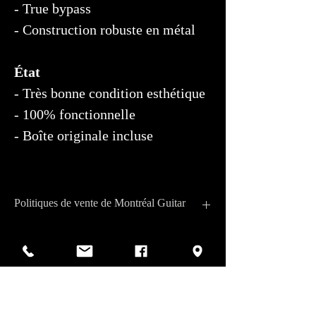
- True bypass
- Construction robuste en métal
État
- Très bonne condition esthétique
- 100% fonctionnelle
- Boîte originale incluse
Politiques de vente de Montréal Guitar
Devise et paiement: Toutes les transactions
sont en CAD. Les paiements sont acceptés en
Centre de service autorisé:
argent comptant, débit, crédit, chèque,
virement électronique et dépôt direct.
Montréal Guitar n’accepte pas les échanges de