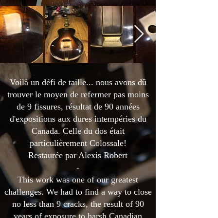
Voilà un défi de taille... nous avons dû
trouver le moyen de refermer pas moins
de 9 fissures, résultat de 90 années
d'expositions aux dures intempéries du
Canada. Celle du dos était
particulièrement Colossale!
Restaurée par Alexis Robert
-
This work was one of our greatest
challenges. We had to find a way to close
no less than 9 cracks, the result of 90
years of exposure to harsh Canadian