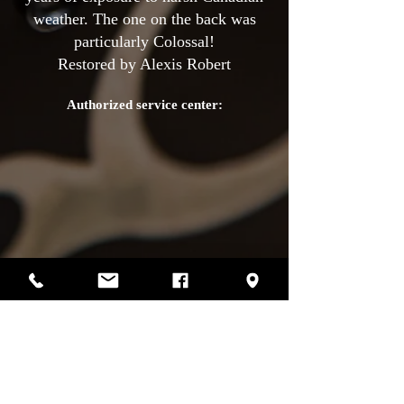
weather. The one on the back was
particularly Colossal!
Restored by Alexis Robert
Authorized service center:
Photos by Sharif Mirshak
129 Van Horne, Montreal, Qc, H2T2J2
514-507-4255