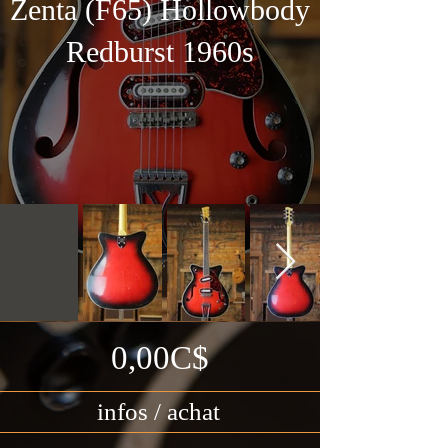
Zenta (F65) Hollowbody
Redburst 1960s
0,00C$
infos / achat