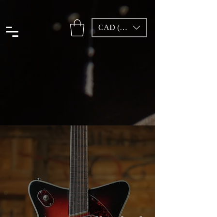
CAD (C$)