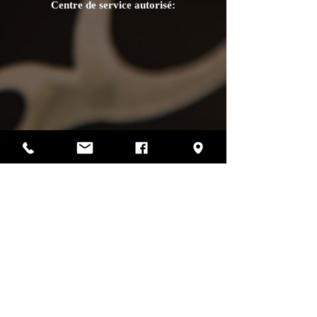
Centre de service autorisé:
Photos par Sharif Mirshak
129 Van Horne, Montréal, Qc, H2T 2J2
514-507-4255
heures d'ouverture
lundi :
fermé
mardi :
fermé