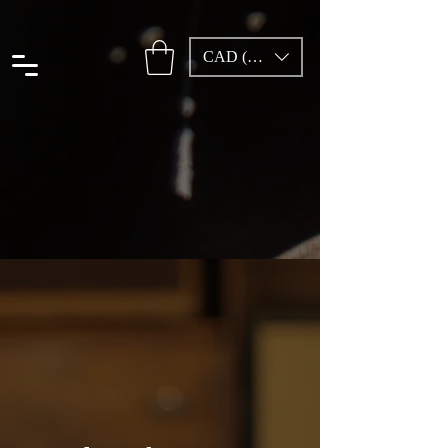
CAD (C$)