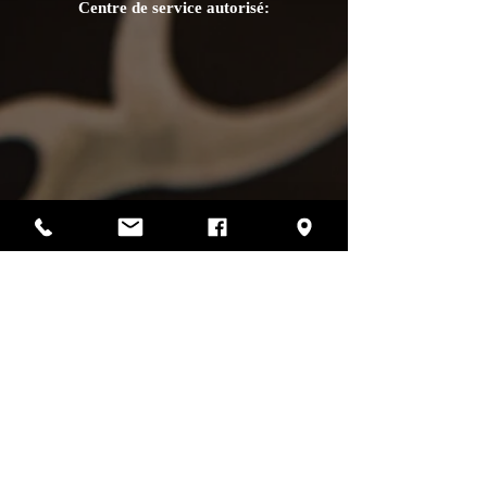
Centre de service autorisé:
Photos par Sharif Mirshak
129 Van Horne, Montréal, Qc, H2T 2J2
514-507-4255
heures d'ouverture
lundi :
fermé
mardi :
fermé