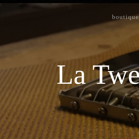
boutique
La Twe