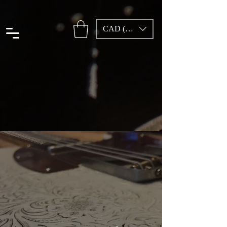
CAD (C$)