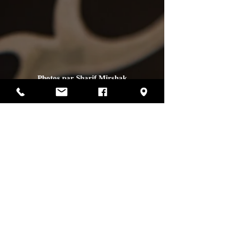
Photos par Sharif Mirshak
129 Van Horne, Montréal, Qc, H2T 2J2
514-507-4255
heures d'ouverture
lundi :
fermé
mardi :
fermé
mercredi :
12h00 à 17h00