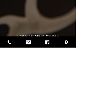
Photos par Sharif Mirshak
129 Van Horne, Montréal, Qc, H2T 2J2
514-507-4255
heures d'ouverture
lundi :
fermé
mardi :
fermé
mercredi :
12h00 à 17h00