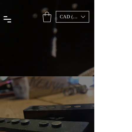
CAD (C$)