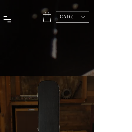
CAD (C$)