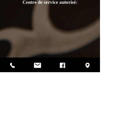
Centre de service autorisé:
Photos par Sharif Mirshak
129 Van Horne, Montréal, Qc, H2T 2J2
514-507-4255
heures d'ouverture
lundi :
fermé
mardi :
fermé