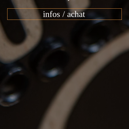
infos / achat