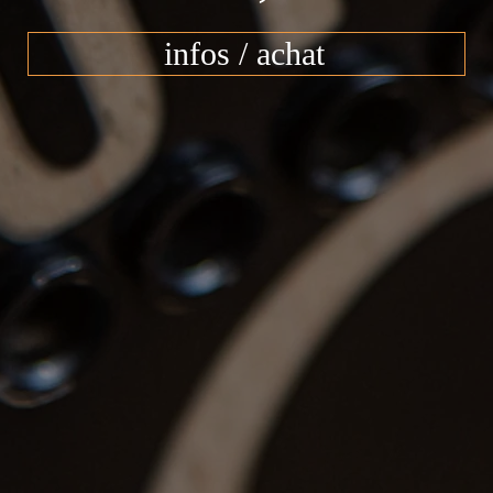
infos / achat