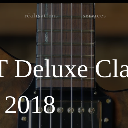
réalisations
services
T Deluxe Cl
 2018