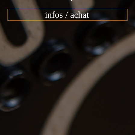
infos / achat