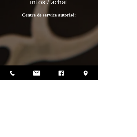
infos / achat
Centre de service autorisé:
Photos par Sharif Mirshak
129 Van Horne, Montréal, Qc, H2T 2J2
514-507-4255
heures d'ouverture