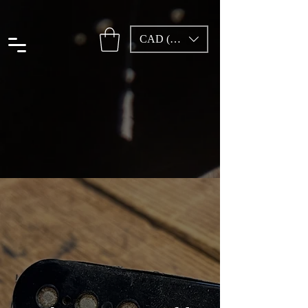
CAD (C$)