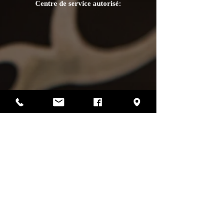
Centre de service autorisé:
Photos par Sharif Mirshak
129 Van Horne, Montréal, Qc, H2T 2J2
514-507-4255
heures d'ouverture
lundi :
fermé
mardi :
fermé