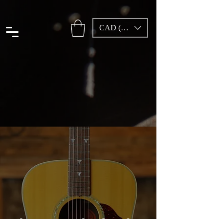
CAD (C$)