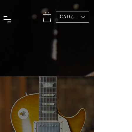
CAD (C$)