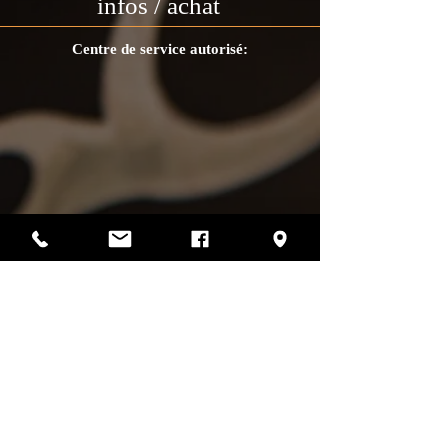
infos / achat
Centre de service autorisé:
Photos par Sharif Mirshak
129 Van Horne, Montréal, Qc, H2T 2J2
514-507-4255
heures d'ouverture