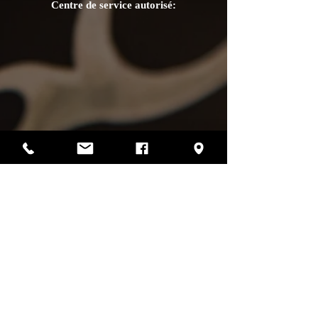
Centre de service autorisé:
Photos par Sharif Mirshak
129 Van Horne, Montréal, Qc, H2T 2J2
514-507-4255
heures d'ouverture
lundi :
fermé
mardi :
fermé