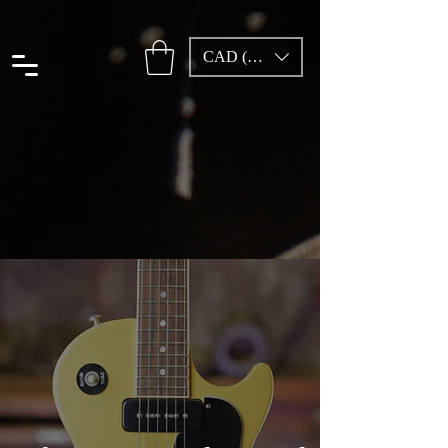
CAD (C$)