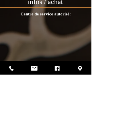
infos / achat
Centre de service autorisé:
Photos par Sharif Mirshak
129 Van Horne, Montréal, Qc, H2T 2J2
514-507-4255
heures d'ouverture