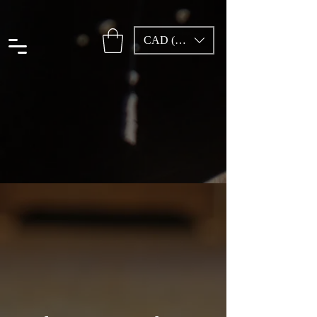
CAD (C$)