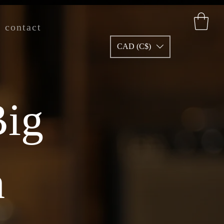
contact
CAD (C$)
Big
n