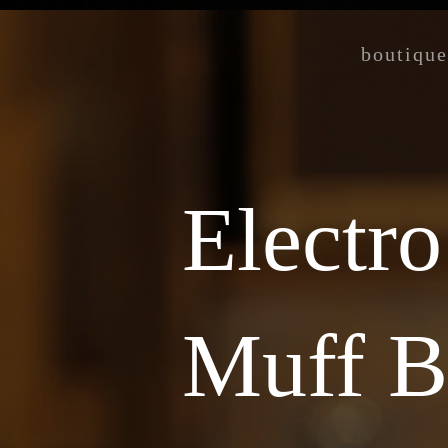
boutique
Electr
Muff B