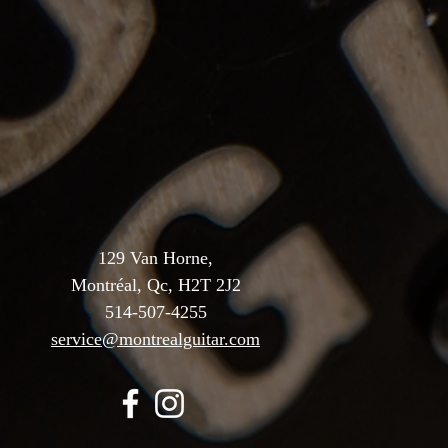
129 Van Horne,
Montréal, Qc, H2T 2J2
514-507-4255
service@montrealguitar.com