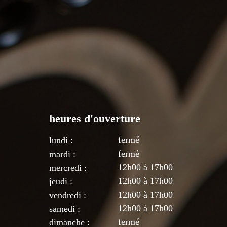
heures d'ouverture
fermé
lundi :
fermé
mardi :
12h00 à 17h00
mercredi :
12
h00 à 17h00
jeudi :
12
h00 à 17h00
vendredi :
12
h00 à 17
h00
samedi :
fermé
dimanche :