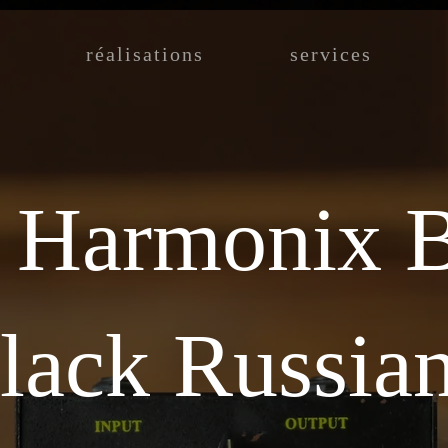
réalisations
services
o Harmonix 
lack Russia