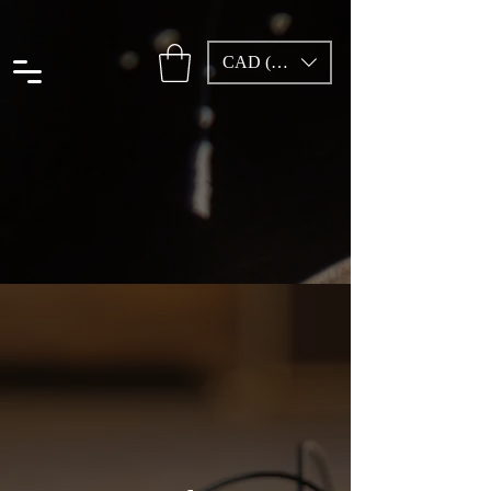
CAD (C$)