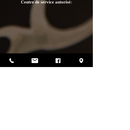
Centre de service autorisé:
Photos par Sharif Mirshak
129 Van Horne, Montréal, Qc, H2T 2J2
514-507-4255
heures d'ouverture
lundi :
fermé
mardi :
fermé