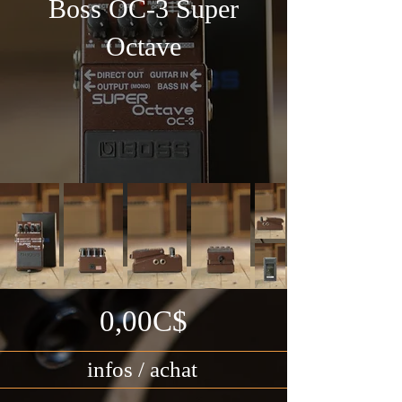
Boss OC-3 Super
Octave
0,00C$
infos / achat