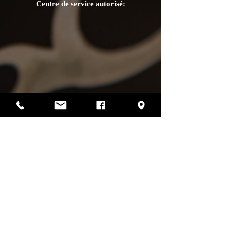
Centre de service autorisé:
Photos par Sharif Mirshak
129 Van Horne, Montréal, Qc, H2T 2J2
514-507-4255
heures d'ouverture
lundi :
fermé
mardi :
fermé