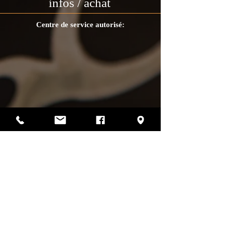
infos / achat
Centre de service autorisé:
Photos par Sharif Mirshak
129 Van Horne, Montréal, Qc, H2T 2J2
514-507-4255
heures d'ouverture