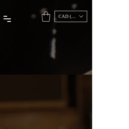
CAD (C$)