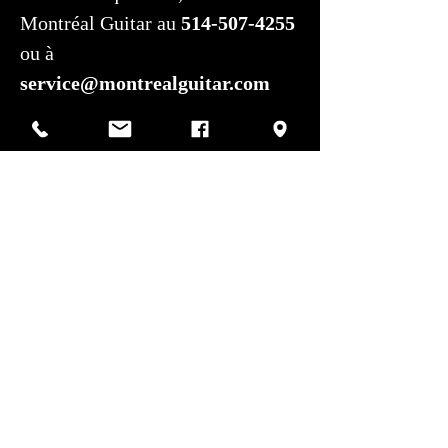
Montréal Guitar au
514-507-4255
ou à
service@montrealguitar.com
Politiques de vente de Montréal Guitar
Devise et paiement: Toutes les transactions
sont en CAD. Les paiements sont acceptés en
Centre de service autorisé:
argent comptant, débit, crédit, chèque,
virement électronique et dépôt direct.
Montréal Guitar n’accepte pas les échanges de
valeur équivalente.
Expédition: Livraison internationale avec
assurance et suivi est offerte pour votre
tranquillité d'esprit. La collecte locale est
également possible sur rendez-vous chez
Montréal Guitar, 129 Van Horne, Montréal.
Photos par Sharif Mirshak
Retour et garantie: Tous les articles sont