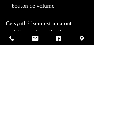
bouton de volume
Ce synthétiseur est un ajout
parfait pour les collectionneurs et
les musiciens, offrant ce son
vintage unique utilisé par certains
des groupes et artistes les plus
influents des années 70 et au-delà.
Saisissez cette occasion d'acquérir
un morceau d'histoire des
synthétiseurs !
Centre de service autorisé: