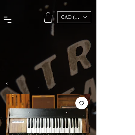
CAD (C$)