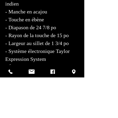
indien
- Manche en acajou
- Touche en ébène
- Diapason de 24 7/8 po
- Rayon de la touche de 15 po
- Largeur au sillet de 1 3/4 po
- Système électronique Taylor
Expression System
- Étui rigide Taylor brun d'origine
- Excellent état
Politiques de vente de Montréal Guitar
Devise et paiement :
Toutes les transactions
sont en
CAD
. Les paiements sont acceptés en
argent comptant, débit, crédit, chèque,