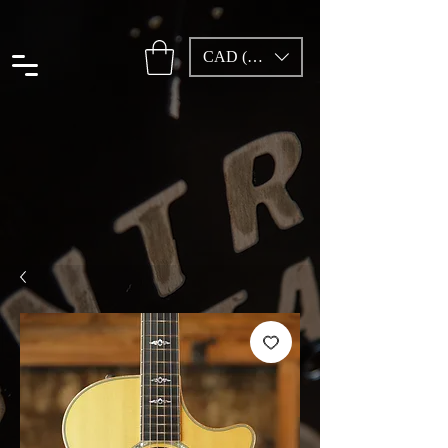
CAD (C$)