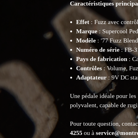
Caractéristiques
principa
Effet
: Fuzz avec contrô
Marque
: Supercool Ped
Modèle
: '77 Fuzz Blend
Numéro
de
série
: FB-3
Pays
de
fabrication
: C
Contrôles
: Volume, Fuz
Adaptateur
: 9V DC stan
Une pédale idéale pour les 
polyvalent, capable de rugir
Pour toute question, conta
4255
ou à
service@montre