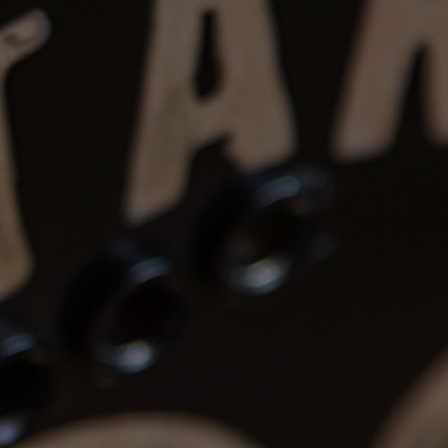
ne sont acceptés que si l’article reçu ne
 description ou présente un problème
non mentionné. Les retours doivent
n délai de 48 heures après réception,
rné dans le même état. Les frais de
ge de l'acheteur.
ts: Les instruments peuvent être
pôt de 20%, non remboursable après 7