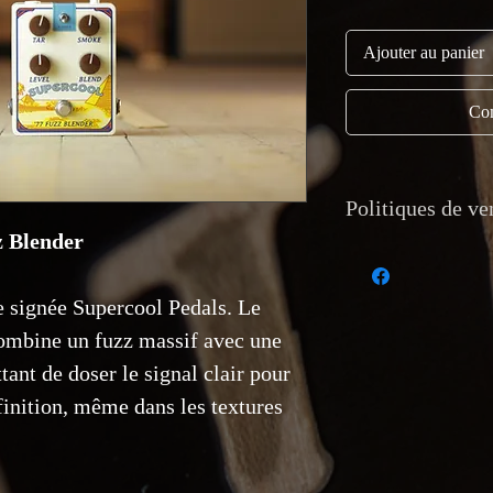
Ajouter au panier
Com
Politiques de ve
z Blender
Devise et paiement:
Les paiements sont 
 signée Supercool Pedals. Le
crédit, chèque, vire
ombine un fuzz massif avec une
Montréal Guitar n’a
équivalente.
ant de doser le signal clair pour
Expédition: Livraiso
éfinition, même dans les textures
suivi est offerte pou
locale est également
Montréal Guitar, 12
Retour et garantie: 