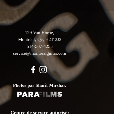
129 Van Horne,
Montréal, Qc, H2T 2J2
514-507-4255
service@montrealguitar.com
Photos par Sharif Mirshak
Centre de service autorisé: