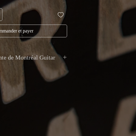
mander et payer
nte de Montréal Guitar
 Toutes les transactions sont en CAD.
acceptés en argent comptant, débit,
ment électronique et dépôt direct.
ccepte pas les échanges de valeur
n internationale avec assurance et
r votre tranquillité d'esprit. La collecte
 possible sur rendez-vous chez
9 Van Horne, Montréal.
Tous les articles sont vendus tels que