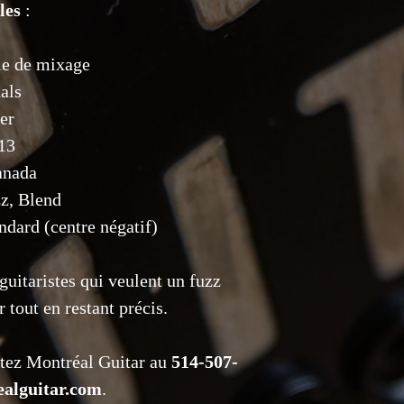
les
:
décrits. Les retours 
correspond pas à la
fonctionnel majeur 
le de mixage
être signalés dans u
avec l'article retou
als
retour sont à la char
er
Réservations et dépô
13
réservés avec un dé
jours.
anada
z, Blend
dard (centre négatif)
guitaristes qui veulent un fuzz
 tout en restant précis.
ctez Montréal Guitar au
514-507-
alguitar.com
.