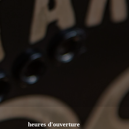
non mentionné. Les retours doivent
n délai de 48 heures après réception,
rné dans le même état. Les frais de
ge de l'acheteur.
ts: Les instruments peuvent être
pôt de 20%, non remboursable après 7
heures d'ouverture