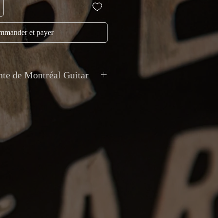
mander et payer
nte de Montréal Guitar
 Toutes les transactions sont en CAD.
acceptés en argent comptant, débit,
ment électronique et dépôt direct.
ccepte pas les échanges de valeur
n internationale avec assurance et
r votre tranquillité d'esprit. La collecte
 possible sur rendez-vous chez
9 Van Horne, Montréal.
Tous les articles sont vendus tels que
ne sont acceptés que si l’article reçu ne
 description ou présente un problème