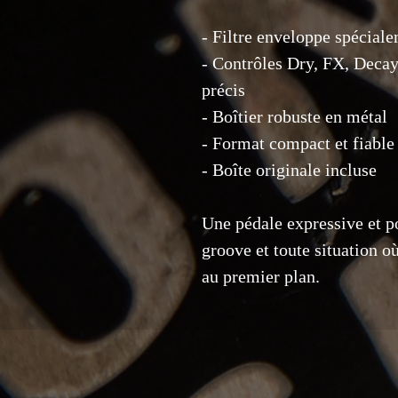
- Filtre enveloppe spécial
- Contrôles Dry, FX, Decay,
précis
- Boîtier robuste en métal
- Format compact et fiable
- Boîte originale incluse
Une pédale expressive et po
groove et toute situation o
au premier plan.