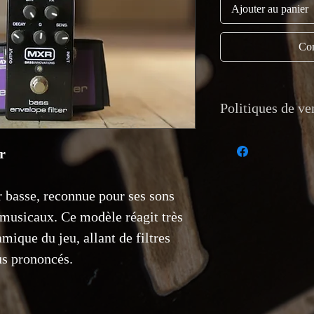
Ajouter au panier
Com
Politiques de ve
r
Devise et paiement:
Les paiements sont 
crédit, chèque, vire
r basse, reconnue pour ses sons
Montréal Guitar n’a
équivalente.
musicaux. Ce modèle réagit très
Expédition: Livraiso
amique du jeu, allant de filtres
suivi est offerte pou
locale est également
lus prononcés.
Montréal Guitar, 12
Retour et garantie: 
décrits. Les retours 
correspond pas à la