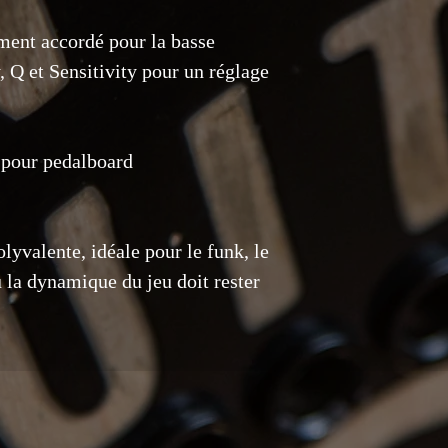
fonctionnel majeur 
ement accordé pour la basse
être signalés dans u
avec l'article retou
 Q et Sensitivity pour un réglage
retour sont à la char
Réservations et dépô
réservés avec un dé
jours.
 pour pedalboard
lyvalente, idéale pour le funk, le
ù la dynamique du jeu doit rester