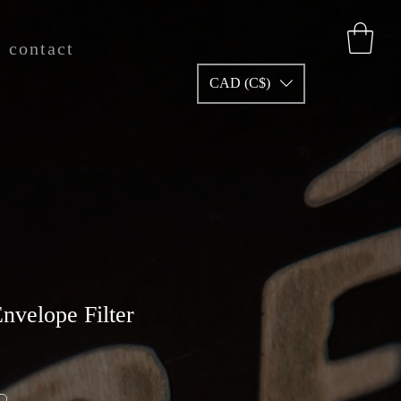
contact
CAD (C$)
velope Filter