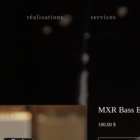
réalisations
services
MXR Bass En
Prix
180,00 $