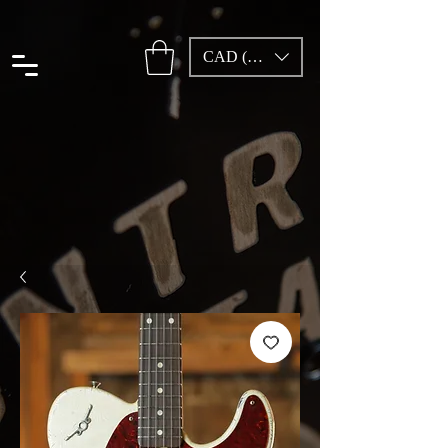
CAD (C$)