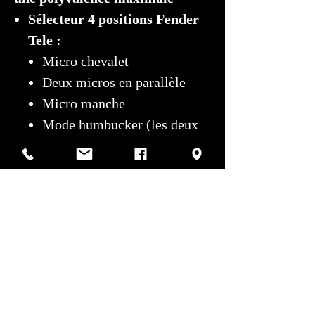
Sélecteur 4 positions Fender
Tele :
Micro chevalet
Deux micros en parallèle
Micro manche
Mode humbucker (les deux
micros en série)
Contrôles :
1 volume, 1
tonalité
Cette configuration permet de
naviguer entre
les sonorités
twang Tele classiques et des sons
plus épais et puissants en mode
humbucker.