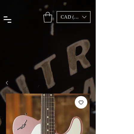
CAD (C$)