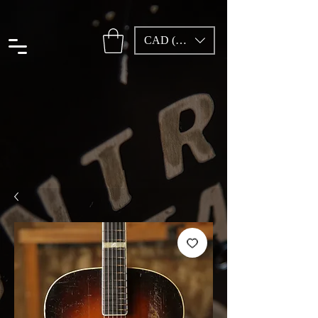
CAD (C$)