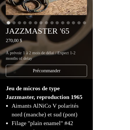
JAZZMASTER '65
Prix
270,00 $
À prévoir 1 à 2 mois de délai / Expect 1-2
months of delay
Précommander
Jeu de micros de type
Jazzmaster, reproduction 1965
Aimants AlNiCo V polarités
nord (manche) et sud (pont)
Filage ''plain enamel'' #42