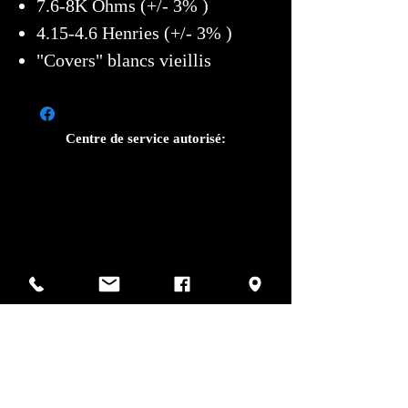
7.6-8K Ohms (+/- 3% )
4.15-4.6 Henries (+/- 3% )
"Covers" blancs vieillis
Centre de service autorisé:
Photos par Sharif Mirshak
129 Van Horne, Montréal, Qc, H2T 2J2