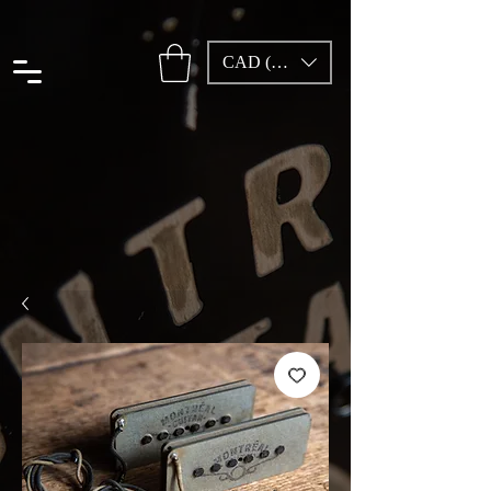
CAD (C$)