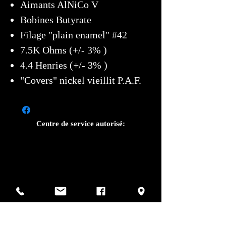
Aimants AlNiCo V
Bobines Butyrate
Filage ''plain enamel'' #42
7.5K Ohms (+/- 3% )
4.4 Henries (+/- 3% )
"Covers" nickel vieillit P.A.F.
Centre de service autorisé:
Photos par Sharif Mirshak