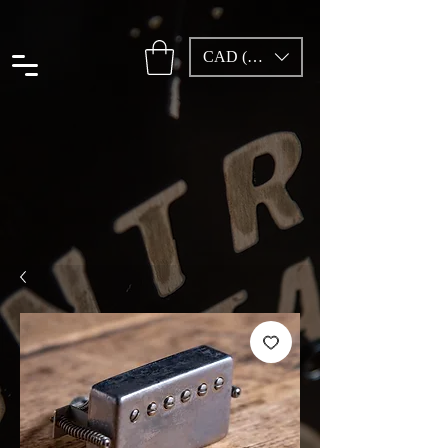
CAD (C$)