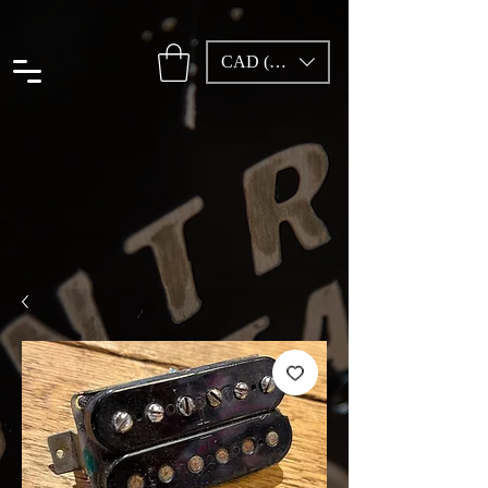
CAD (C$)