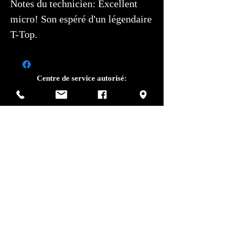
Notes du technicien: Excellent
micro! Son espéré d'un légendaire
T-Top.
Centre de service autorisé:
Photos par Sharif Mirshak
129 Van Horne, Montréal, Qc, H2T 2J2