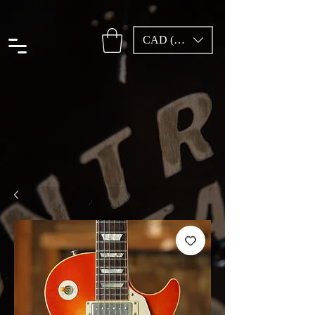
CAD (C$)