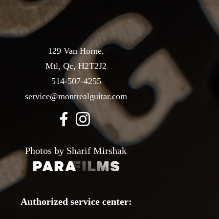
129 Van Horne,
Mtl, Qc, H2T2J2
514-507-4255
service@montrealguitar.com
Photos by Sharif Mirshak
Authorized service center: