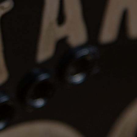
n délai de 48 heures après réception,
rné dans le même état. Les frais de
ge de l'acheteur.
ts: Les instruments peuvent être
pôt de 20%, non remboursable après 7