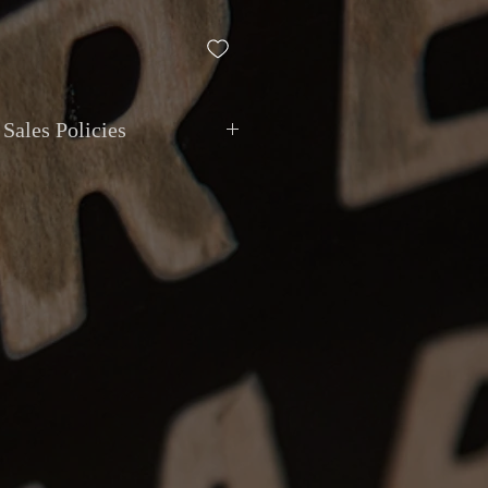
Sales Policies
 Toutes les transactions sont en CAD.
acceptés en argent comptant, débit,
ment électronique et dépôt direct.
ccepte pas les échanges de valeur
n internationale avec assurance et
r votre tranquillité d'esprit. La collecte
 possible sur rendez-vous chez
9 Van Horne, Montréal.
Tous les articles sont vendus tels que
ne sont acceptés que si l’article reçu ne
 description ou présente un problème
non mentionné. Les retours doivent