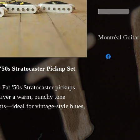
Montréal Guitar 
Devise et paiement:
Les paiements sont 
50s Stratocaster Pickup Set
crédit, chèque, vire
Montréal Guitar n’a
équivalente.
Fat '50s Stratocaster pickups.
Expédition: Livraiso
eliver a warm, punchy tone
suivi est offerte pou
locale est également
rats—ideal for vintage-style blues,
Montréal Guitar, 12
Retour et garantie: 
décrits. Les retours 
correspond pas à la
fonctionnel majeur 