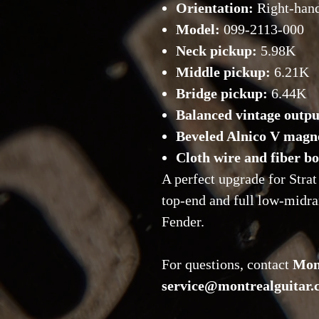
Orientation:
Right-han
Model:
099-2113-000
Neck pickup:
5.98K
Middle pickup:
6.21K
Bridge pickup:
6.44K
Balanced vintage outpu
Beveled Alnico V magn
Cloth wire and fiber b
A perfect upgrade for Strat
top-end and full low-midra
Fender.
For questions, contact
Mon
service@montrealguitar