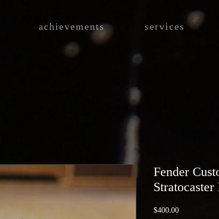
achievements
services
Fender Cust
Stratocaster
Price
$400.00