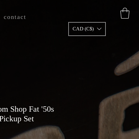
contact
CAD (C$)
om Shop Fat '50s
 Pickup Set