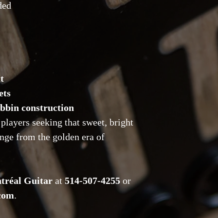
être signalés dans u
ded
avec l'article retou
retour sont à la char
Réservations et dépô
réservés avec un dé
jours.
t
ets
obbin construction
 players seeking that sweet, bright
nge from the golden era of
tréal Guitar
at
514-507-4255
or
.com
.