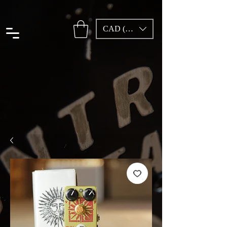
CAD (C$)