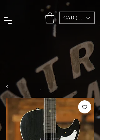
CAD (C$)